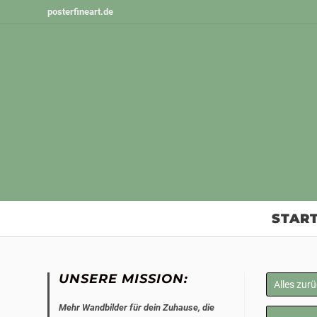
Zum
posterfineart.de
Inhalt
springen
START
UNSERE MISSION:
Alles zur
Mehr Wandbilder für dein Zuhause, die