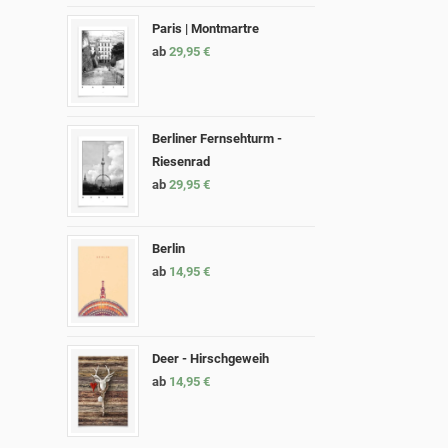
Paris | Montmartre
ab
29,95
€
Berliner Fernsehturm -
Riesenrad
ab
29,95
€
Berlin
ab
14,95
€
Deer - Hirschgeweih
ab
14,95
€