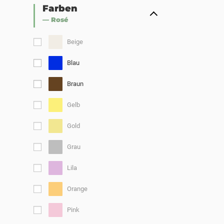
Farben
— Rosé
Beige
Blau
Braun
Gelb
Gold
Grau
Lila
Orange
Pink