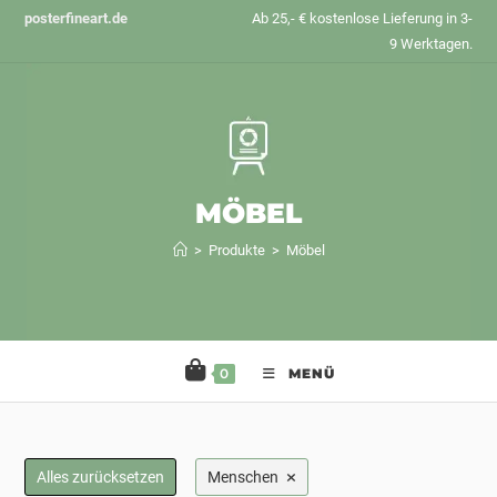
Zum
posterfineart.de
Ab 25,- € kostenlose Lieferung in 3-
Inhalt
9 Werktagen.
springen
MÖBEL
>
Produkte
>
Möbel
0
MENÜ
×
Alles zurücksetzen
Menschen