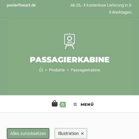
Zum
posterfineart.de
Ab 25,- € kostenlose Lieferung in 3-
Inhalt
9 Werktagen.
springen
PASSAGIERKABINE
>
Produkte
>
Passagierkabine
0
MENÜ
×
Alles zurücksetzen
Illustration