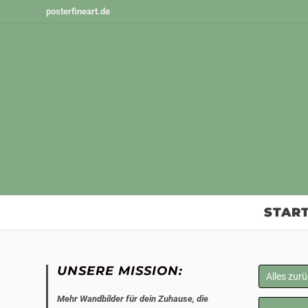
Zum
posterfineart.de
Inhalt
springen
START
UNSERE MISSION:
Alles zur
Mehr Wandbilder für dein Zuhause, die