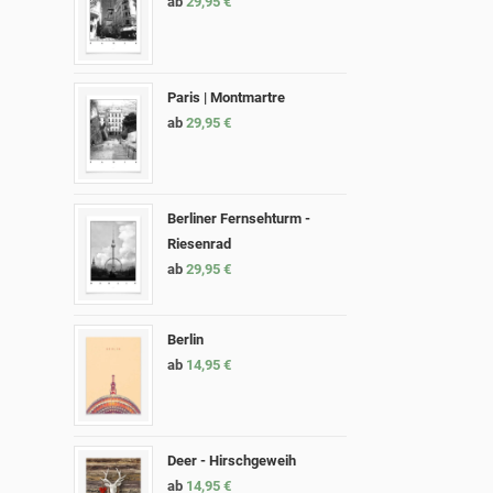
ab
29,95
€
Paris | Montmartre
ab
29,95
€
Berliner Fernsehturm -
Riesenrad
ab
29,95
€
Berlin
ab
14,95
€
Deer - Hirschgeweih
ab
14,95
€