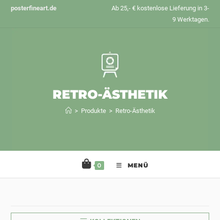
Zum
posterfineart.de
Ab 25,- € kostenlose Lieferung in 3-
Inhalt
9 Werktagen.
springen
RETRO-ÄSTHETIK
>
Produkte
>
Retro-Ästhetik
0
MENÜ