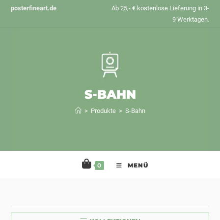
Zum
posterfineart.de
Ab 25,- € kostenlose Lieferung in 3-
Inhalt
9 Werktagen.
springen
S-BAHN
>
Produkte
>
S-Bahn
0
MENÜ