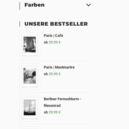
Farben
UNSERE BESTSELLER
Paris | Café
ab
29,95
€
Paris | Montmartre
ab
29,95
€
Berliner Fernsehturm -
Riesenrad
ab
29,95
€