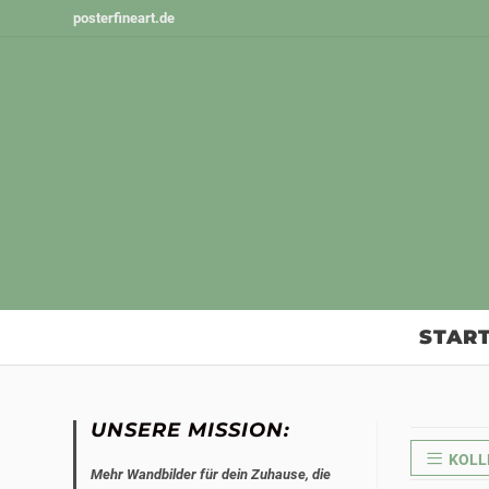
Zum
posterfineart.de
Inhalt
springen
START
UNSERE MISSION:
KOLL
Mehr Wandbilder für dein Zuhause, die