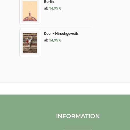
Berlin
ab
14,95
€
Deer - Hirschgeweih
ab
14,95
€
INFORMATION