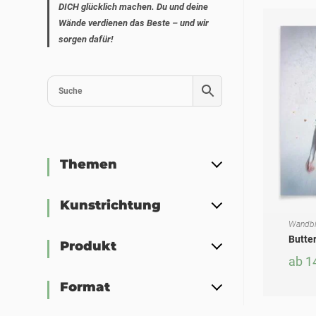
DICH glücklich machen. Du und deine
Wände verdienen das Beste – und wir
sorgen dafür!
Themen
Kunstrichtung
Wandbi
AUSF
Dieses Produkt weist mehrere Varianten auf. Die Optionen können auf der Produktseite gewählt werden
Butter
Produkt
ab
1
Format