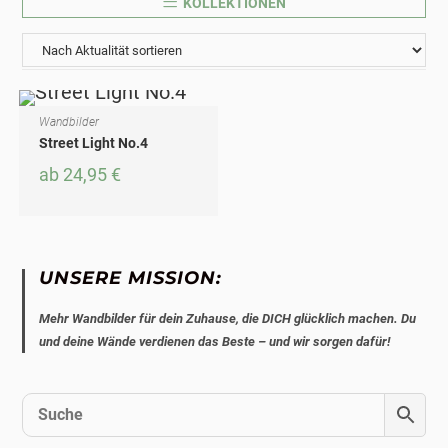
KOLLEKTIONEN
Wandbilder
AUSFÜHRUNG WÄHLEN
Dieses Produkt weist mehrere Varianten auf. Die Optionen können auf der Produktseite gewählt werden
Street Light No.4
ab
24,95
€
UNSERE MISSION:
Mehr Wandbilder für dein Zuhause, die DICH glücklich machen. Du
und deine Wände verdienen das Beste – und wir sorgen dafür!