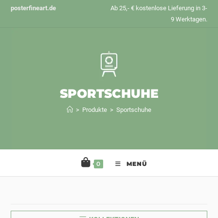
Zum
posterfineart.de
Ab 25,- € kostenlose Lieferung in 3-
Inhalt
9 Werktagen.
springen
SPORTSCHUHE
>
Produkte
>
Sportschuhe
0
MENÜ