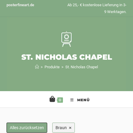
Zum
posterfineart.de
Ab 25,- € kostenlose Lieferung in 3-
Inhalt
9 Werktagen.
springen
ST. NICHOLAS CHAPEL
>
Produkte
>
St. Nicholas Chapel
0
MENÜ
×
Alles zurücksetzen
Braun