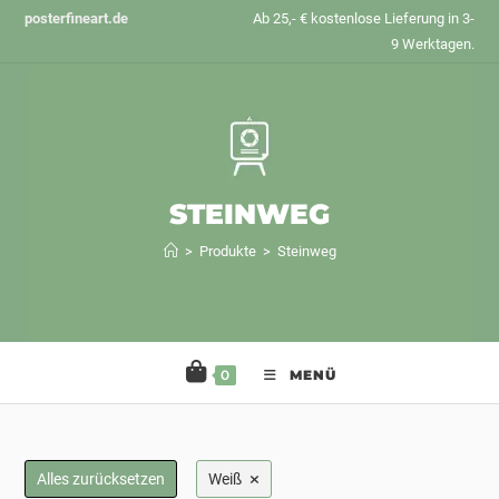
Zum
posterfineart.de
Ab 25,- € kostenlose Lieferung in 3-
Inhalt
9 Werktagen.
springen
STEINWEG
>
Produkte
>
Steinweg
0
MENÜ
×
Alles zurücksetzen
Weiß