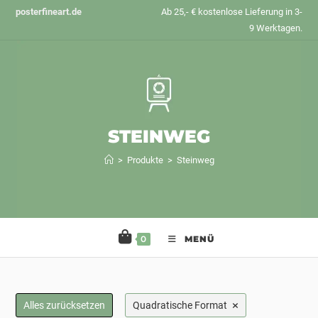
Zum
posterfineart.de
Ab 25,- € kostenlose Lieferung in 3-
Inhalt
9 Werktagen.
springen
STEINWEG
>
Produkte
>
Steinweg
0
MENÜ
×
Alles zurücksetzen
Quadratische Format