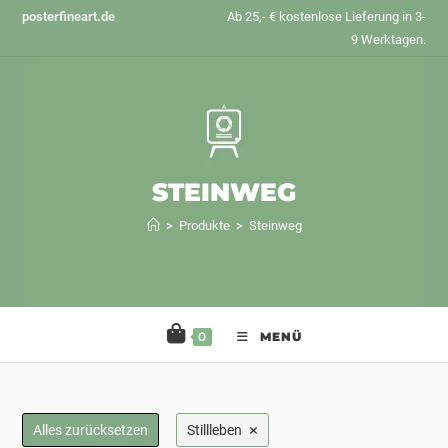
Zum
posterfineart.de
Ab 25,- € kostenlose Lieferung in 3-
Inhalt
9 Werktagen.
springen
STEINWEG
>
Produkte
>
Steinweg
0
MENÜ
×
Alles zurücksetzen
Stillleben