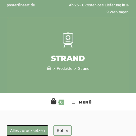
Zum
posterfineart.de
Ab 25,- € kostenlose Lieferung in 3-
Inhalt
9 Werktagen.
springen
STRAND
>
Produkte
>
Strand
0
MENÜ
×
Alles zurücksetzen
Rot