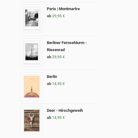
Paris | Montmartre
ab
29,95
€
Berliner Fernsehturm -
Riesenrad
ab
29,95
€
Berlin
ab
14,95
€
Deer - Hirschgeweih
ab
14,95
€