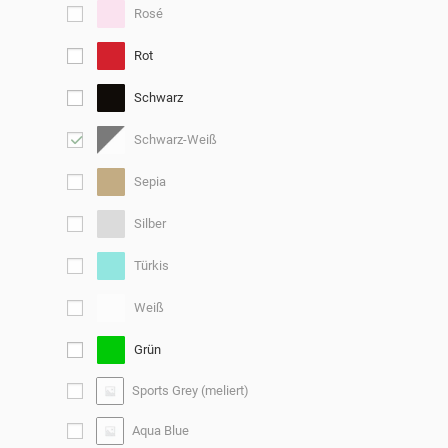
Rosé
Rot
Schwarz
Schwarz-Weiß
Sepia
Silber
Türkis
Weiß
Grün
Sports Grey (meliert)
Aqua Blue