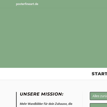
Zum
posterfineart.de
Inhalt
springen
START
UNSERE MISSION:
Alles zur
Mehr Wandbilder für dein Zuhause, die