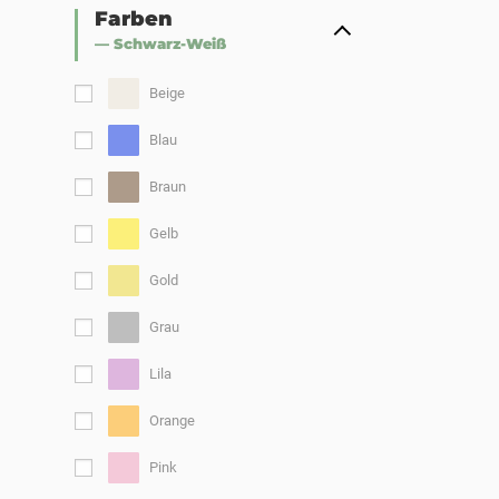
Farben
— Schwarz-Weiß
Beige
Blau
Braun
Gelb
Gold
Grau
Lila
Orange
Pink