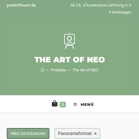
Zum
posterfineart.de
Ab 25,- € kostenlose Lieferung in 3-
Inhalt
9 Werktagen.
springen
THE ART OF NEO
>
Produkte
>
The Art of NEO
0
MENÜ
×
Alles zurücksetzen
Panoramaformat