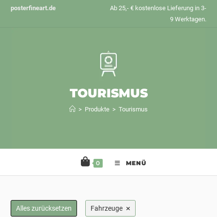
Zum
posterfineart.de
Ab 25,- € kostenlose Lieferung in 3-
Inhalt
9 Werktagen.
springen
TOURISMUS
>
Produkte
>
Tourismus
0
MENÜ
×
Alles zurücksetzen
Fahrzeuge