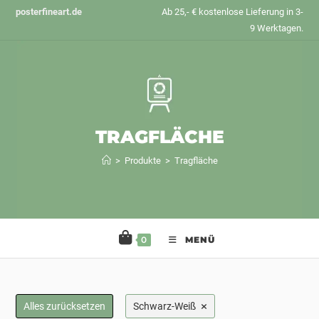
Zum
posterfineart.de
Ab 25,- € kostenlose Lieferung in 3-
Inhalt
9 Werktagen.
springen
TRAGFLÄCHE
>
Produkte
>
Tragfläche
0
MENÜ
×
Alles zurücksetzen
Schwarz-Weiß