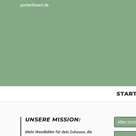
Zum
posterfineart.de
Inhalt
springen
START
UNSERE MISSION:
Alles zur
Mehr Wandbilder für dein Zuhause, die