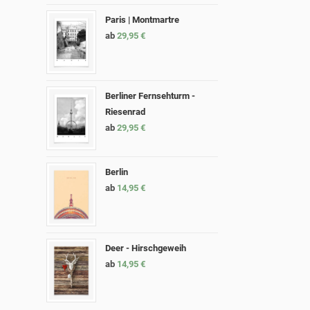
Paris | Montmartre
ab
29,95
€
Berliner Fernsehturm -
Riesenrad
ab
29,95
€
Berlin
ab
14,95
€
Deer - Hirschgeweih
ab
14,95
€