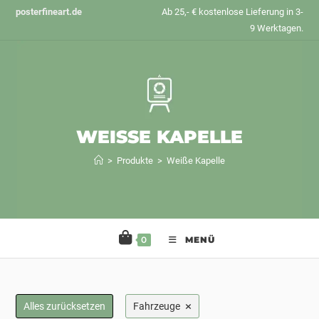
Zum
posterfineart.de
Ab 25,- € kostenlose Lieferung in 3-
Inhalt
9 Werktagen.
springen
WEISSE KAPELLE
>
Produkte
>
Weiße Kapelle
0
MENÜ
×
Alles zurücksetzen
Fahrzeuge