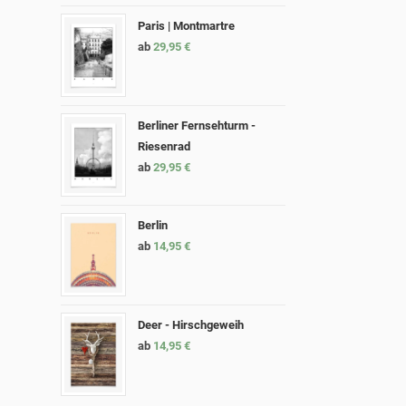
Paris | Montmartre
ab
29,95
€
Berliner Fernsehturm -
Riesenrad
ab
29,95
€
Berlin
ab
14,95
€
Deer - Hirschgeweih
ab
14,95
€