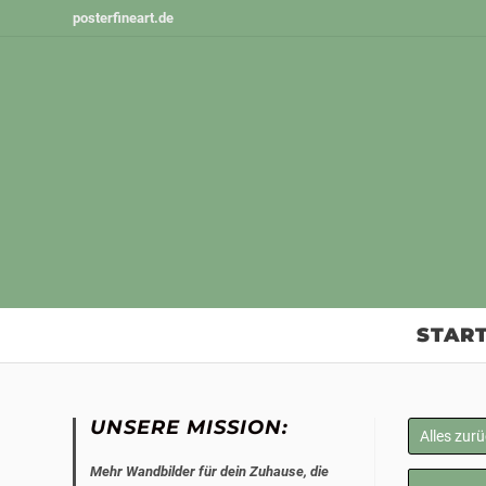
Zum
posterfineart.de
Inhalt
springen
START
UNSERE MISSION:
Alles zur
Mehr Wandbilder für dein Zuhause, die