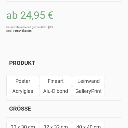
ab
24,95
€
Umsatzsteuerbefreit gemäß UStG §19.
zzgl.
Versandkosten
PRODUKT
Poster
Fineart
Leinwand
Acrylglas
Alu-Dibond
GalleryPrint
GRÖSSE
30 x 30 cm
32 x 32 cm
40 x 40 cm