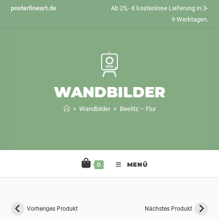
Zum
posterfineart.de
Ab 25,- € kostenlose Lieferung in 3-
Inhalt
9 Werktagen.
springen
WANDBILDER
>
Wandbilder
>
Beelitz – Flur
0
MENÜ
Vorheriges Produkt
Nächstes Produkt