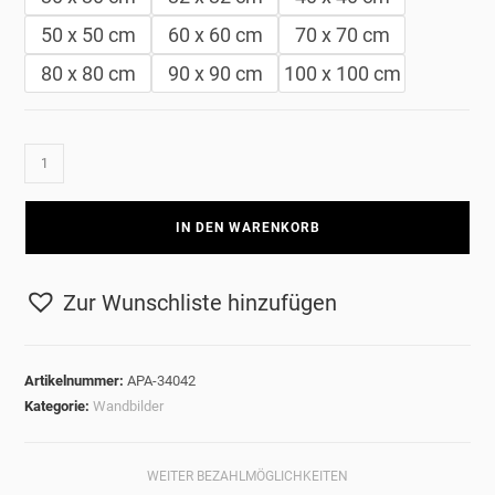
50 x 50 cm
60 x 60 cm
70 x 70 cm
80 x 80 cm
90 x 90 cm
100 x 100 cm
Beelitz
-
Flur
IN DEN WARENKORB
Menge
Zur Wunschliste hinzufügen
Artikelnummer:
APA-34042
Kategorie:
Wandbilder
WEITER BEZAHLMÖGLICHKEITEN