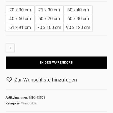
20 x 30 cm
21 x 30 cm
30 x 40 cm
40 x 50 cm
50 x 70 cm
60 x 90 cm
61 x 91 cm
70 x 100 cm
90 x 120 cm
District
2006
-
IN DEN WARENKORB
Born
After
The
Zur Wunschliste hinzufügen
Collapse
Menge
Artikelnummer:
NEO-43558
Kategorie:
Wandbilder