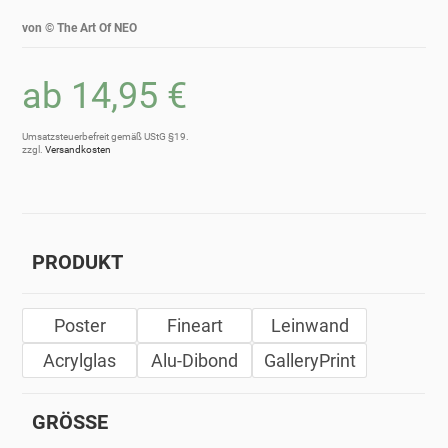
von ©
The Art Of NEO
ab
14,95
€
Umsatzsteuerbefreit gemäß UStG §19.
zzgl.
Versandkosten
PRODUKT
Poster
Fineart
Leinwand
Acrylglas
Alu-Dibond
GalleryPrint
GRÖSSE