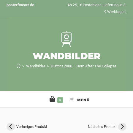
Zum
posterfineart.de
Ab 25,- € kostenlose Lieferung in 3-
Inhalt
9 Werktagen.
springen
WANDBILDER
>
Wandbilder
>
District 2006 – Born After The Collapse
0
MENÜ
Vorheriges Produkt
Nächstes Produkt