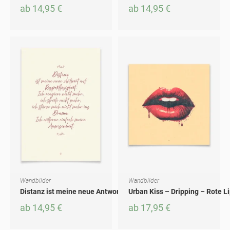
ab
14,95
€
ab
14,95
€
Wandbilder
Wandbilder
AUSFÜHRUNG WÄHLEN
AUSFÜHRUNG WÄHLEN
Dieses Produkt weist mehrere Varianten auf. Die Optionen können auf der Produktseite gewählt werden
Dieses Produkt weist mehrere Varianten auf. Die Optionen können auf der Produktseite gewählt werden
Distanz ist meine neue Antwort auf Respektlosigkeit
Urban Kiss – Dripping – Rote 
ab
14,95
€
ab
17,95
€