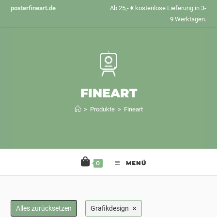
Zum
posterfineart.de
Ab 25,- € kostenlose Lieferung in 3-
Inhalt
9 Werktagen.
springen
FINEART
>
Produkte
>
Fineart
0
MENÜ
×
Alles zurücksetzen
Grafikdesign