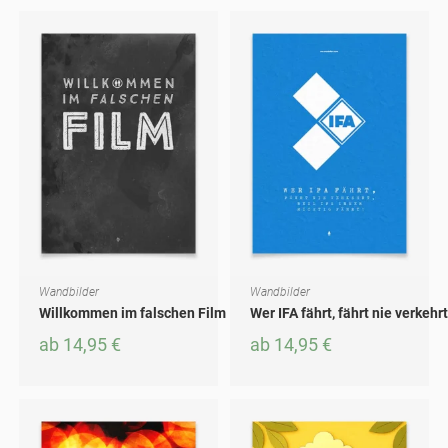
Wandbilder
Wandbilder
AUSFÜHRUNG WÄHLEN
AUSFÜHRUNG WÄHLEN
Dieses Produkt weist mehrere Varianten auf. Die Optionen können auf der Produktseite gewählt werden
Dieses Produkt weist mehrere Varianten auf. Die Optionen können auf der Produktseite gewählt werden
Willkommen im falschen Film
Wer IFA fährt, fährt nie verkehrt
ab
14,95
€
ab
14,95
€