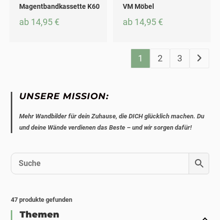
Dieses Produkt weist mehrere Varianten auf. Die Optionen können auf der Produktseite gewählt werden
Dieses Produkt weist mehrere Varianten auf. Die Optionen können auf der Produktseite gewählt werden
Magentbandkassette K60
VM Möbel
ab
14,95
€
ab
14,95
€
1
2
3
UNSERE MISSION:
Mehr Wandbilder für dein Zuhause, die DICH glücklich machen. Du
und deine Wände verdienen das Beste – und wir sorgen dafür!
47
produkte gefunden
Themen