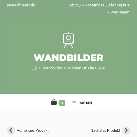
Zum
posterfineart.de
Ab 25,- € kostenlose Lieferung in 3-
Inhalt
9 Werktagen.
springen
WANDBILDER
>
Wandbilder
>
Woman Of The Sioux
0
MENÜ
Vorheriges Produkt
Nächstes Produkt