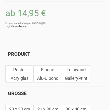
ab
14,95
€
Umsatzsteuerbefreit gemäß UStG §19.
zzgl.
Versandkosten
PRODUKT
Poster
Fineart
Leinwand
Acrylglas
Alu-Dibond
GalleryPrint
GRÖSSE
20 x 30 cm
21 x 30 cm
30 x 40 cm