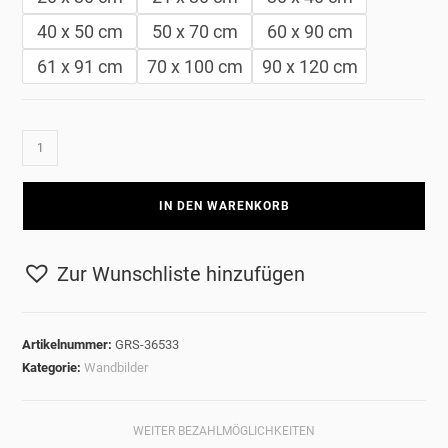
40 x 50 cm
50 x 70 cm
60 x 90 cm
61 x 91 cm
70 x 100 cm
90 x 120 cm
Woman
Of
The
IN DEN WARENKORB
Sioux
Menge
Zur Wunschliste hinzufügen
Artikelnummer:
GRS-36533
Kategorie:
Wandbilder
WEITER BEZAHLMÖGLICHKEITEN