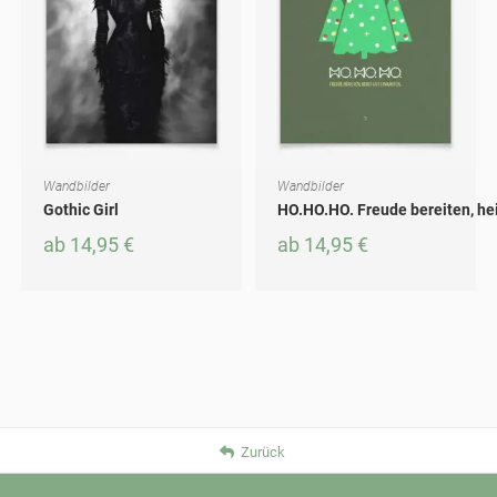
Wandbilder
Wandbilder
AUSFÜHRUNG WÄHLEN
AUSFÜHRUNG WÄHLEN
Dieses Produkt weist mehrere Varianten auf. Die Optionen können auf der Produktseite gewählt werden
Dieses Produkt weist mehrere Varianten auf. Die Optionen können auf der Produktseite gewählt werden
Gothic Girl
HO.HO.HO. Freude bereiten, hei
ab
14,95
€
ab
14,95
€
Zurück