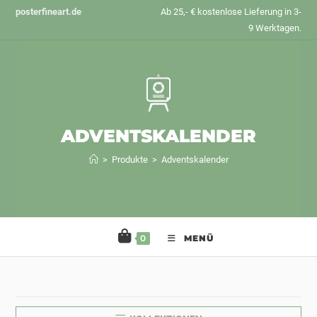
Zum
posterfineart.de
Ab 25,- € kostenlose Lieferung in 3-
Inhalt
9 Werktagen.
springen
ADVENTSKALENDER
>
Produkte
>
Adventskalender
0
MENÜ