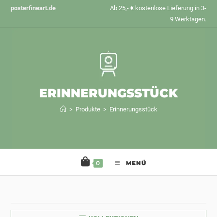
Zum
posterfineart.de
Ab 25,- € kostenlose Lieferung in 3-
Inhalt
9 Werktagen.
springen
ERINNERUNGSSTÜCK
>
Produkte
>
Erinnerungsstück
0
MENÜ