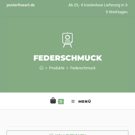
Zum
posterfineart.de
Ab 25,- € kostenlose Lieferung in 3-
Inhalt
9 Werktagen.
springen
FEDERSCHMUCK
>
Produkte
>
Federschmuck
0
MENÜ