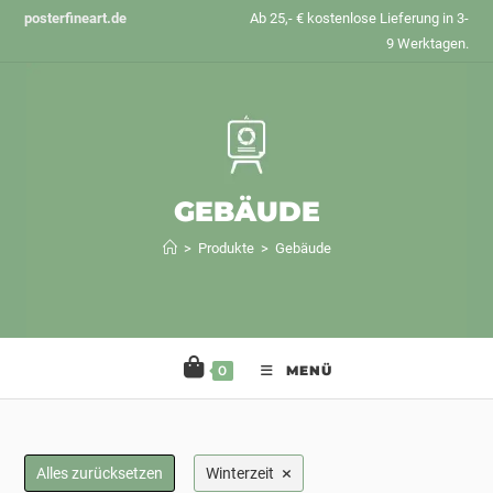
Zum
posterfineart.de
Ab 25,- € kostenlose Lieferung in 3-
Inhalt
9 Werktagen.
springen
GEBÄUDE
>
Produkte
>
Gebäude
0
MENÜ
×
Alles zurücksetzen
Winterzeit