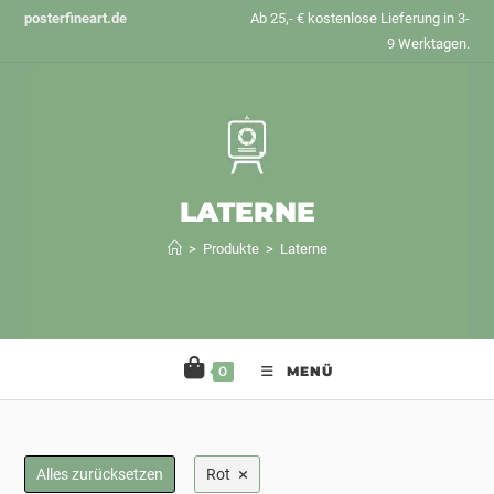
Zum
posterfineart.de
Ab 25,- € kostenlose Lieferung in 3-
Inhalt
9 Werktagen.
springen
LATERNE
>
Produkte
>
Laterne
0
MENÜ
×
Alles zurücksetzen
Rot