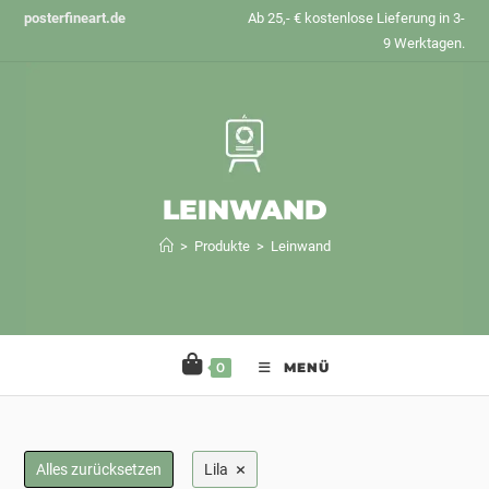
Zum
posterfineart.de
Ab 25,- € kostenlose Lieferung in 3-
Inhalt
9 Werktagen.
springen
LEINWAND
>
Produkte
>
Leinwand
0
MENÜ
×
Alles zurücksetzen
Lila