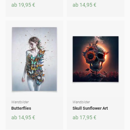
ab
19,95
€
ab
14,95
€
Wandbilder
Wandbilder
AUSFÜHRUNG WÄHLEN
AUSFÜHRUNG WÄHLEN
Dieses Produkt weist mehrere Varianten auf. Die Optionen können auf der Produktseite gewählt werden
Dieses Produkt weist mehrere Varianten auf. Die Optionen können auf der Produktseite gewählt werden
Butterflies
Skull Sunflower Art
ab
14,95
€
ab
17,95
€