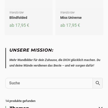
Wandbilder
Wandbilder
AUSFÜHRUNG WÄHLEN
AUSFÜHRUNG WÄHLEN
Dieses Produkt weist mehrere Varianten auf. Die Optionen können auf der Produktseite gewählt werden
Dieses Produkt weist mehrere Varianten auf. Die Optionen können auf der Produktseite gewählt werden
Blindfolded
Miss Universe
ab
17,95
€
ab
17,95
€
UNSERE MISSION:
Mehr Wandbilder für dein Zuhause, die DICH glücklich machen. Du
und deine Wände verdienen das Beste – und wir sorgen dafür!
14
produkte gefunden