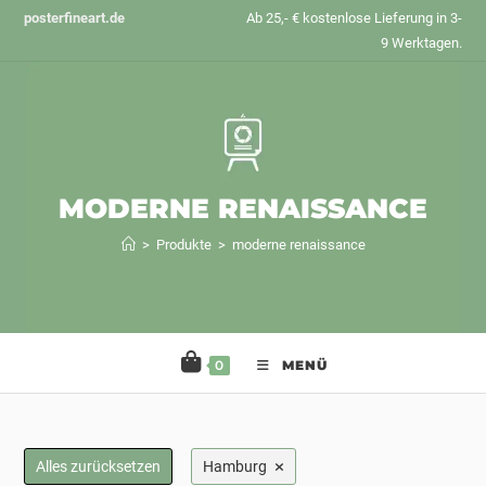
Zum
posterfineart.de
Ab 25,- € kostenlose Lieferung in 3-
Inhalt
9 Werktagen.
springen
MODERNE RENAISSANCE
>
Produkte
>
moderne renaissance
0
MENÜ
×
Alles zurücksetzen
Hamburg