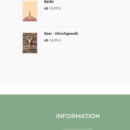
Berlin
ab
14,95
€
Deer - Hirschgeweih
ab
14,95
€
INFORMATION