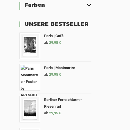
Farben
UNSERE BESTSELLER
Paris | Café
ab
29,95
€
Paris | Montmartre
ab
29,95
€
Berliner Fernsehturm -
Riesenrad
ab
29,95
€