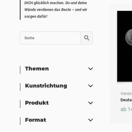
DICH glücklich machen. Du und deine
Wände verdienen das Beste – und wir
sorgen dafür!
Themen
Kunstrichtung
Wandbi
AUSF
Dieses Produkt weist mehrere Varianten auf. Die Optionen können auf der Produktseite gewählt werden
Deuts
Produkt
ab
1
Format