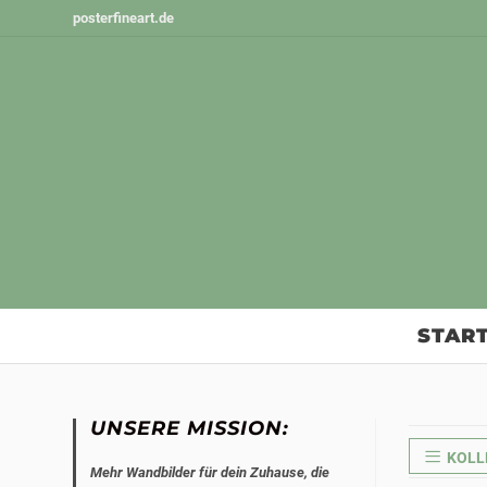
Zum
posterfineart.de
Inhalt
springen
START
UNSERE MISSION:
KOLL
Mehr Wandbilder für dein Zuhause, die