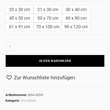
20 x 30 cm
21 x 30 cm
30 x 40 cm
40 x 50 cm
50 x 70 cm
60 x 90 cm
61 x 91 cm
70 x 100 cm
90 x 120 cm
Deutsche
Mark
der
IN DEN WARENKORB
DDR
Menge
Zur Wunschliste hinzufügen
Artikelnummer:
BSA-35241
Kategorie:
Wandbilder