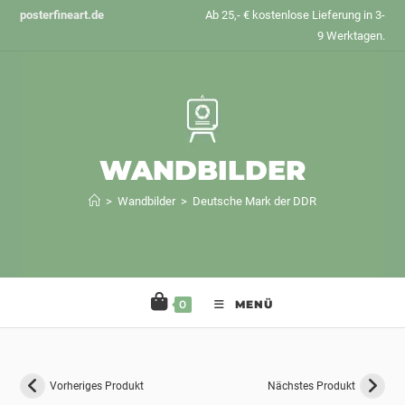
Zum
posterfineart.de
Ab 25,- € kostenlose Lieferung in 3-
Inhalt
9 Werktagen.
springen
WANDBILDER
>
Wandbilder
>
Deutsche Mark der DDR
0
MENÜ
Vorheriges Produkt
Nächstes Produkt