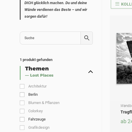
DICH glücklich machen. Du und deine
KOLL
Wände verdienen das Beste – und wir
sorgen dafür!
1
produkt gefunden
Themen
— Lost Places
Architektur
Berlin
Blumen & Pflanzen
Wandbi
AUSF
Dieses Produkt weist mehrere Varianten auf. Die Optionen können auf der Produktseite gewählt werden
Colorkey
Tragf
Fahrzeuge
ab
2
Grafikdesign