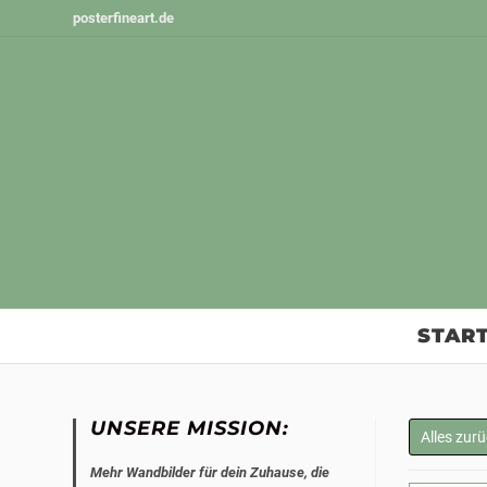
Zum
posterfineart.de
Inhalt
springen
START
UNSERE MISSION:
Alles zur
Mehr Wandbilder für dein Zuhause, die