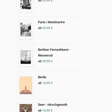
ab
29,95
€
Paris | Montmartre
ab
29,95
€
Berliner Fernsehturm -
Riesenrad
ab
29,95
€
Berlin
ab
14,95
€
Deer - Hirschgeweih
ab
14,95
€