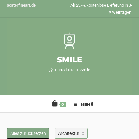
Zum
posterfineart.de
Ab 25,- € kostenlose Lieferung in 3-
Inhalt
9 Werktagen.
springen
SMILE
>
Produkte
>
Smile
0
MENÜ
×
Alles zurücksetzen
Architektur